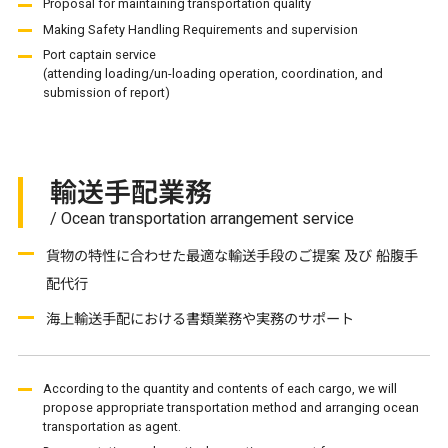
Proposal for maintaining transportation quality
Making Safety Handling Requirements and supervision
Port captain service
(attending loading/un-loading operation, coordination, and
submission of report)
輸送手配業務
/ Ocean transportation arrangement service
貨物の特性に合わせた最適な輸送手段のご提案 及び 船腹手
配代行
海上輸送手配における書類業務や実務のサポート
According to the quantity and contents of each cargo, we will
propose appropriate transportation method and arranging ocean
transportation as agent.