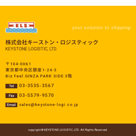
your solution to shipping
株式会社キーストン・ロジスティック
KEYSTONE LOGISTIC, LTD.
〒104-0061
東京都中央区銀座1-24-3
Biz Feel GINZA PARK SIDE 3階
03-3535-3567
Tel
03-5579-9570
Fax
sales@keystone-logi.co.jp
Email
copyright © KEYSTONE LOGISTIC, LTD. All Rights Reserved.